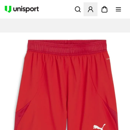
Åbner en Modal til at logge 