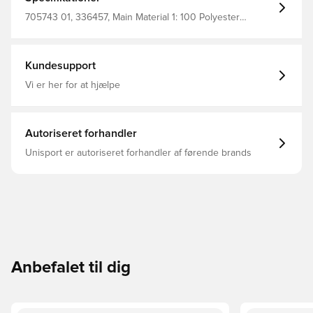
705743 01, 336457, Main Material 1: 100 Polyester
Recycled - Dobby - 78.00 G/M² - Piece Dyed - Chemical -
Absorbency&/Or Wicking - Drycell (Fun/001), Voksne,
PUMA teamFINAL, PUMA, Mænd, Kort, Fodboldshorts,
Rød
Kundesupport
Vi er her for at hjælpe
Autoriseret forhandler
Unisport er autoriseret forhandler af førende brands
Anbefalet til dig