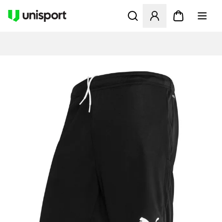
Åbner en Modal til at logge 