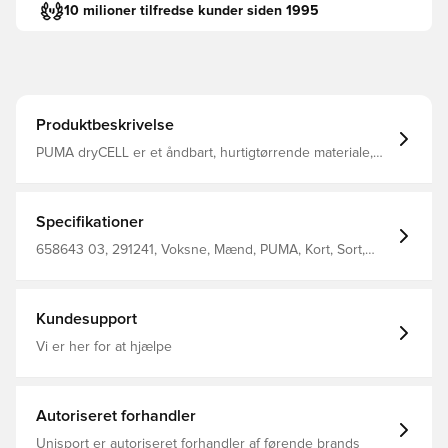
10 milioner tilfredse kunder siden 1995
Produktbeskrivelse
PUMA dryCELL er et åndbart, hurtigtørrende materiale,
der leder sved og fugt væk fra kroppen, så du altid
holdes tør og komfortabel Regular fit Fremstillet i 100%
polyester
Specifikationer
658643 03, 291241, Voksne, Mænd, PUMA, Kort, Sort,
Træningsshorts, Main Material 1, 100% Polyester -
Interlock - 137.00 G/M² - Piece Dyed - Chemical- Wicking
(Midori), Finish, Bio-Based Wicking Finish - Drycell
(Fun/001)
Kundesupport
Vi er her for at hjælpe
Autoriseret forhandler
Unisport er autoriseret forhandler af førende brands