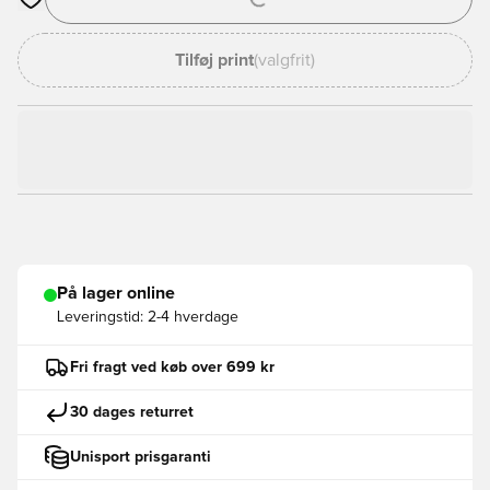
Åbner en Modal til at logge ind eller tilmelde dig som medlem
Tilføj print
(valgfrit)
På lager online
Leveringstid:
2-4 hverdage
Fri fragt ved køb over 699 kr
30 dages returret
Unisport prisgaranti