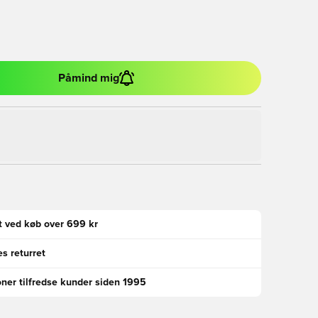
Påmind mig
gt ved køb over 699 kr
s returret
oner tilfredse kunder siden 1995