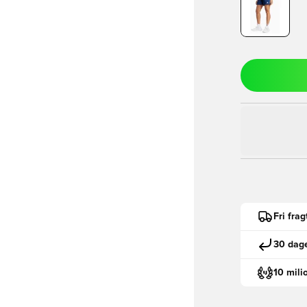
Fri fra
30 dage
10 mili