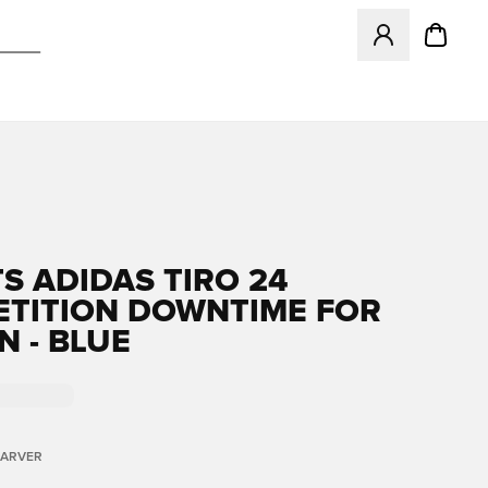
Åbner en Modal ti
S ADIDAS TIRO 24
TITION DOWNTIME FOR
 - BLUE
FARVER