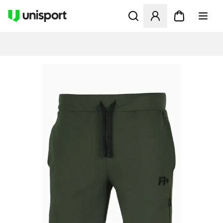
Åbner en Modal til at logge 