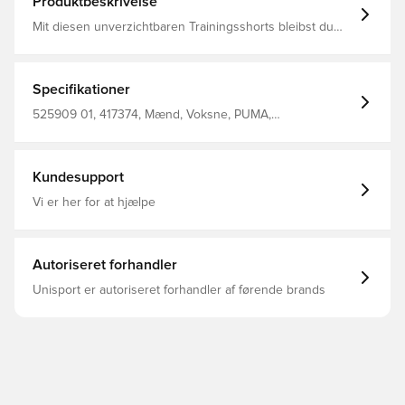
Produktbeskrivelse
Mit diesen unverzichtbaren Trainingsshorts bleibst du
aktiv und siehst dabei stylisch aus. Mit Kordelzug am
Bund für einen individuell anpassbaren Sitz, dryCELL
Technologie, die dich trocken hält, und mehreren
Taschen für deine Essentials. Fühl die PUMA Vibes bei
Specifikationer
jedem Move. Regular Fit French Terry Reguläre Länge
Mittlere Bundhöhe PUMA Branding-Details
525909 01, 417374, Mænd, Voksne, PUMA,
Træningsshorts, Sort
Kundesupport
Vi er her for at hjælpe
Autoriseret forhandler
Unisport er autoriseret forhandler af førende brands