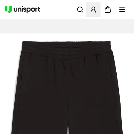
Åbner en Modal til at logge 