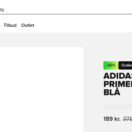
øg
Tilbud
Outlet
-
50
%
Outle
ADIDA
PRIME
BLÅ
189 kr.
379