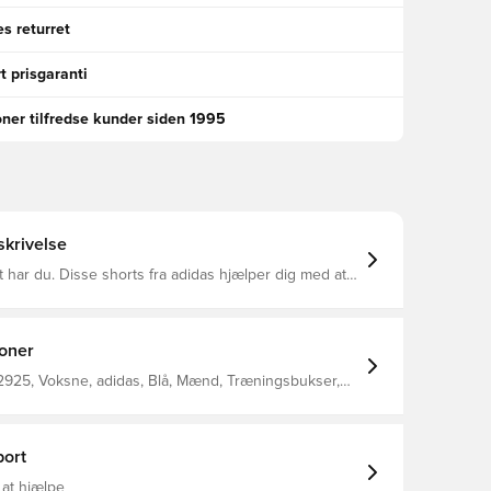
s returret
t prisgaranti
oner tilfredse kunder siden 1995
krivelse
 har du. Disse shorts fra adidas hjælper dig med at
bløde følelse og løse pasform gør, at du kan
komfortabelt gennem din rutine. Konstruktionen i
t du med lethed kan finde dig til rette i dine udstræk
r
ioner
res 99 cm and the waist 76 cm. Løs pasform Elastisk
besnor Dobbeltstrik af 54 % bomuld / 46 %
925, Voksne, adidas, Blå, Mænd, Træningsbukser,
polyester Primeblue
ort
 at hjælpe