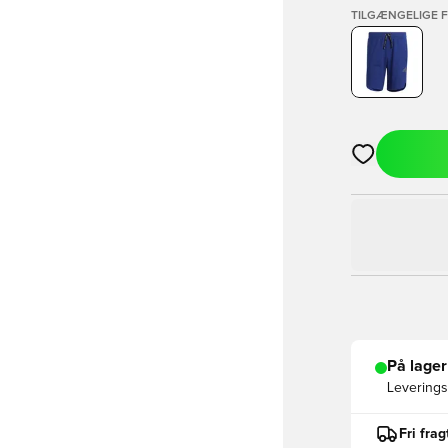
TILGÆNGELIGE 
Åbner en Moda
På lager
Leveringst
Fri fra