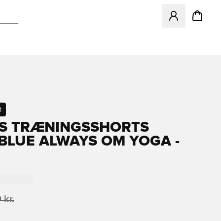
Åbner en Modal ti
t
S TRÆNINGSSHORTS
BLUE ALWAYS OM YOGA -
 kr.