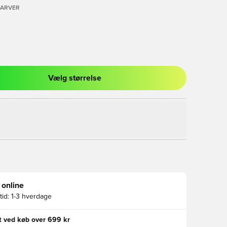
FARVER
Vælg størrelse
l til at logge ind eller tilmelde dig som medlem
 online
id:
1-3 hverdage
gt ved køb over 699 kr