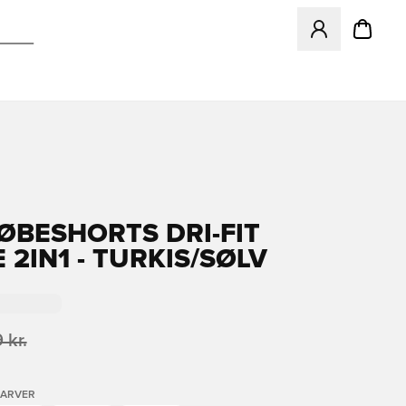
Åbner en Modal ti
LØBESHORTS DRI-FIT
 2IN1 - TURKIS/SØLV
 kr.
FARVER