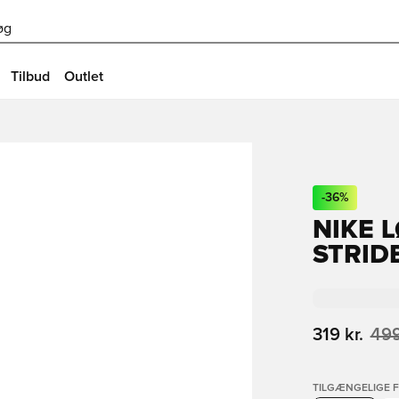
øg
Tilbud
Outlet
-
36
%
NIKE 
STRIDE
319 kr.
499
TILGÆNGELIGE 