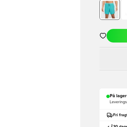
Åbner en Moda
På lager
Leveringst
Fri fra
30 dage