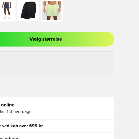
Vælg størrelse
l til at logge ind eller tilmelde dig som medlem
 online
id:
1-3 hverdage
gt ved køb over 699 kr
s returret