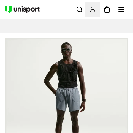
Åbner en Modal til at logge 