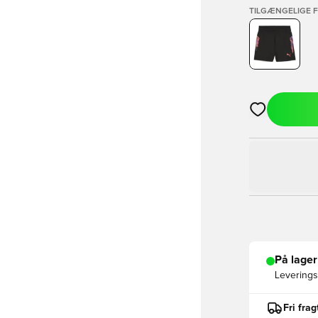
TILGÆNGELIGE 
Åbner en Moda
På lager
Leveringst
Fri fra