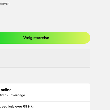
FARVER
Vælg størrelse
l til at logge ind eller tilmelde dig som medlem
 online
id:
1-3 hverdage
gt ved køb over 699 kr