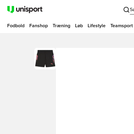
S
Fodbold
Fanshop
Træning
Løb
Lifestyle
Teamsport