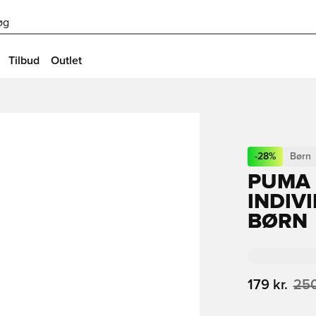
øg
Tilbud
Outlet
-
28
%
Børn
PUMA
INDIV
BØRN
179 kr.
250