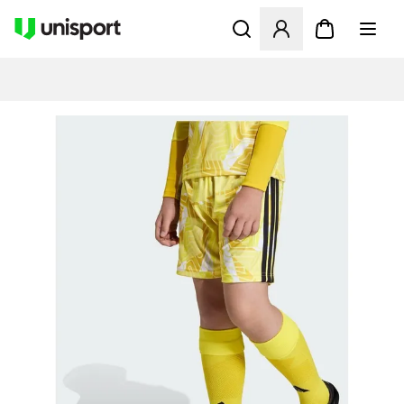
Åbner en Modal til at logge 