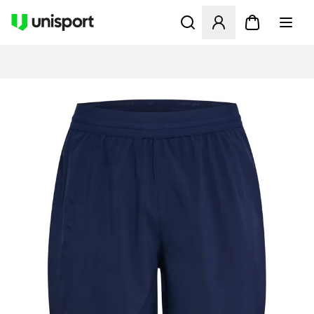
Åbner en Modal til at logge 