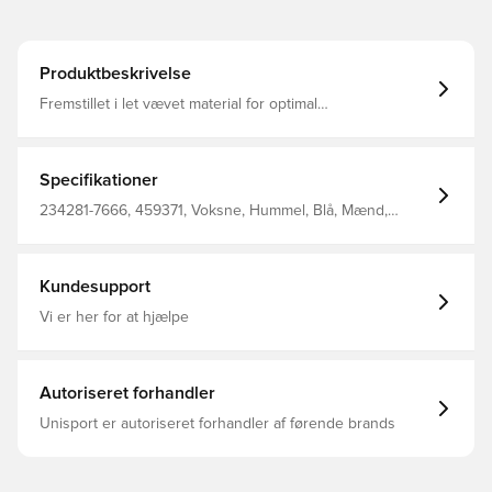
Produktbeskrivelse
Fremstillet i let vævet material for optimal
bevægelsesfrihed BEECOOL®-teknologi der sikrer høj
åndbarhed og hurtig tørring Elastisk linning Justerbar
snøre i taljen der holder shortsene på plads Normal
pasform Fremstillet af: 88% Polyester, 12% Elastane.
Specifikationer
234281-7666, 459371, Voksne, Hummel, Blå, Mænd,
Træningsshorts, Kort
Kundesupport
Vi er her for at hjælpe
Autoriseret forhandler
Unisport er autoriseret forhandler af førende brands