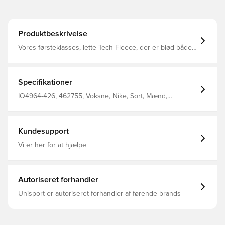
Produktbeskrivelse
Vores førsteklasses, lette Tech Fleece, der er blød både
indvendigt og udvendigt, giver dig masser af varme uden
ekstra fylde, så du kan heppe på Chelsea FC uanset
temperaturen.
Specifikationer
IQ4964-426, 462755, Voksne, Nike, Sort, Mænd,
Træningsshorts, Kort
Kundesupport
Vi er her for at hjælpe
Autoriseret forhandler
Unisport er autoriseret forhandler af førende brands