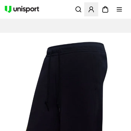
Åbner en Modal til at logge 