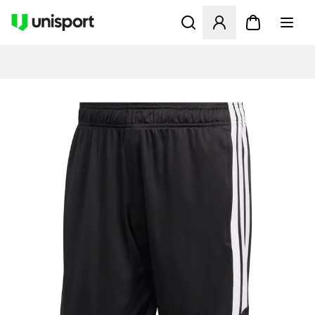
Åbner en Modal til at logge 