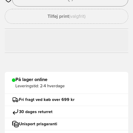
Åbner en Modal til at logge ind eller tilmelde dig som medlem
Tilføj print
(valgfrit)
På lager online
Leveringstid:
2-4 hverdage
Fri fragt ved køb over 699 kr
30 dages returret
Unisport prisgaranti