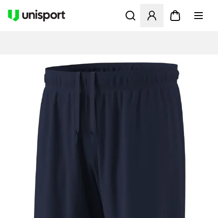
Åbner en Modal til at logge 