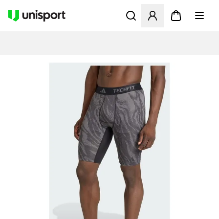
Åbner en Modal til at logge 