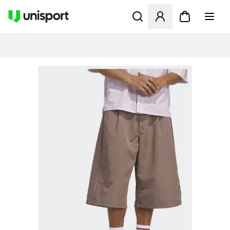
Åbner en Modal til at logge 