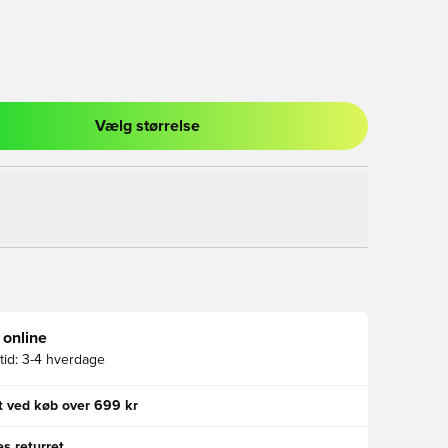
Vælg størrelse
l til at logge ind eller tilmelde dig som medlem
 online
id:
3-4 hverdage
gt ved køb over 699 kr
s returret