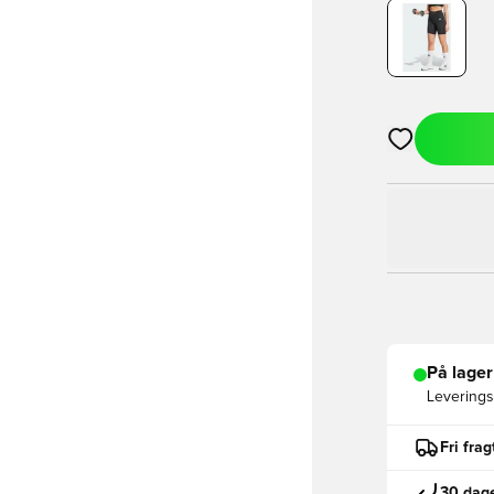
Åbner en Moda
På lager
Leveringst
Fri fra
30 dage