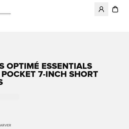
Åbner en Modal ti
S OPTIMÉ ESSENTIALS
 POCKET 7-INCH SHORT
S
FARVER