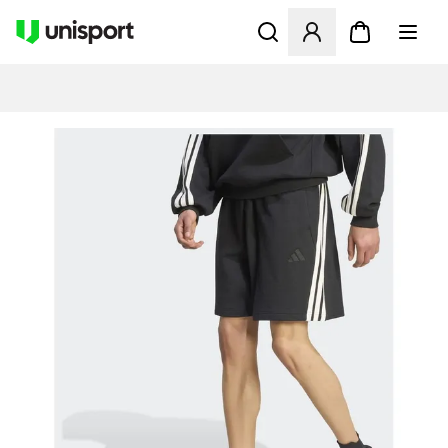
Åbner en Modal til at logge 