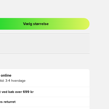
Vælg størrelse
l til at logge ind eller tilmelde dig som medlem
 online
id:
3-4 hverdage
gt ved køb over 699 kr
s returret