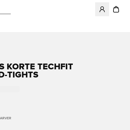
Åbner en Modal ti
S KORTE TECHFIT
D-TIGHTS
FARVER