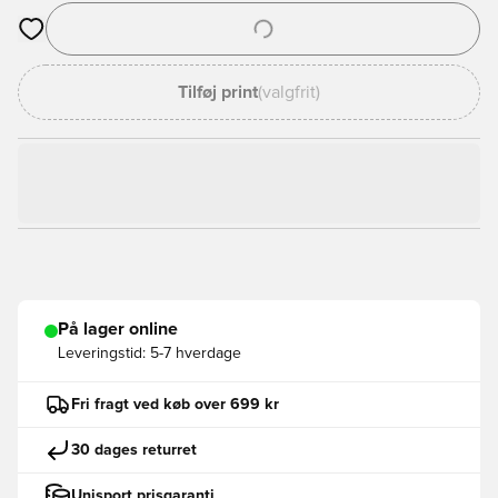
Åbner en Modal til at logge ind eller tilmelde dig som medlem
Tilføj print
(valgfrit)
På lager online
Leveringstid:
5-7 hverdage
Fri fragt ved køb over 699 kr
30 dages returret
Unisport prisgaranti