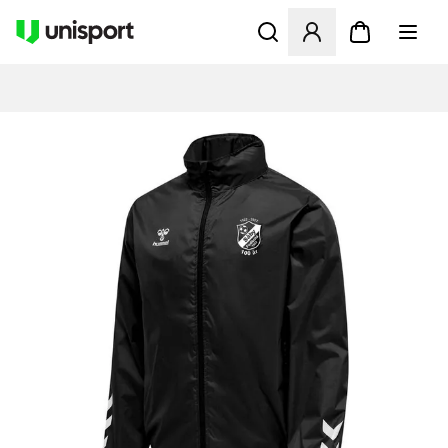
Åbner en Modal til at logge 