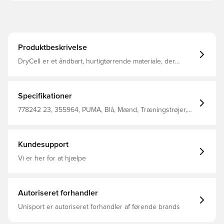
Produktbeskrivelse
DryCell er et åndbart, hurtigtørrende materiale, der
transporterer fugt væk fra kroppen og holder dig tør og
behagelig hele tiden Med 1/4 lynlås Slank pasform
Fremstillet af 100% polyester.
Specifikationer
778242 23, 355964, PUMA, Blå, Mænd, Træningstrøjer,
Lange ærmer, Voksne, Outer Material: 100% Polyester
Kundesupport
Vi er her for at hjælpe
Autoriseret forhandler
Unisport er autoriseret forhandler af førende brands