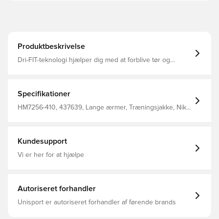
Produktbeskrivelse
Dri-FIT-teknologi hjælper dig med at forblive tør og
behagelig. Strikstof føles blødt og behageligt. Standard
pasform for en afslappet, nem fornemmelse. Sidelommer
med meshfor foret med at holde dine ejendele sikre og
tørre. Fremstillet i 100% polyester
Specifikationer
HM7256-410, 437639, Lange ærmer, Træningsjakke, Nike
Park, Nike, 100% Polyester, Blå, Børn, Mænd, Kvinder
Kundesupport
Vi er her for at hjælpe
Autoriseret forhandler
Unisport er autoriseret forhandler af førende brands