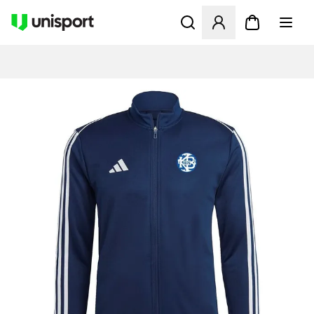
Åbner en Modal til at logge 