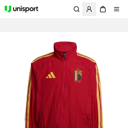
Åbner en Modal til at logge 