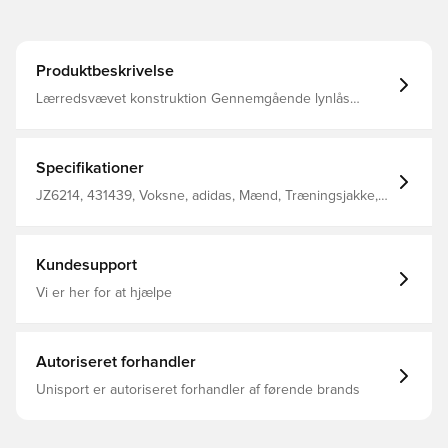
Produktbeskrivelse
Lærredsvævet konstruktion Gennemgående lynlås
Opretstående krave Blankt stof Normal pasform 100%
genanvendt polyamid
Specifikationer
JZ6214, 431439, Voksne, adidas, Mænd, Træningsjakke,
Lange ærmer, Rød
Kundesupport
Vi er her for at hjælpe
Autoriseret forhandler
Unisport er autoriseret forhandler af førende brands