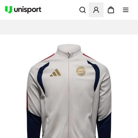
Åbner en Modal til at logge 