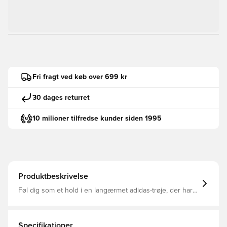
Fri fragt ved køb over 699 kr
30 dages returret
10 milioner tilfredse kunder siden 1995
Produktbeskrivelse
Føl dig som et hold i en langærmet adidas-trøje, der har
fokus på sammenhold på fodboldbanen. Den kombinerer
en rund ribhals med de ikoniske 3-Stripes på skuldrene
for at give dig plads til at tilføje dine egne holddetaljer.
AEROREADY arbejder hårdt i baggrunden og styrer
Specifikationer