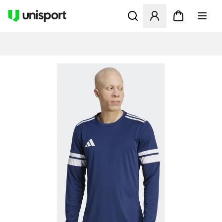
Åbner en Modal til at logge 