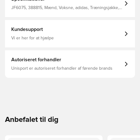
fugtniveauet, så du altid er på toppen.Dette produkt er
lavet med 100 % genanvendte materialer. Ved at
JF6075, 388815, Mænd, Voksne, adidas, Træningsjakke,
genbruge materialer, der allerede er blevet skabt,
Blå
hjælper vi med at reducere spild og vores afhængighed
af begrænsede ressourcer, og reducerer vores
produkters aftryk. Slank pasform Ribstrikket rund hals
Kundesupport
100 % polyester (genanvendt) AEROREADY Mulighed for
skræddersyning
Vi er her for at hjælpe
Autoriseret forhandler
Unisport er autoriseret forhandler af førende brands
Anbefalet til dig