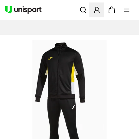
Åbner en Modal til at logge 