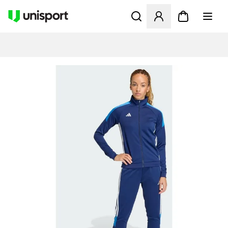
Åbner en Modal til at logge 