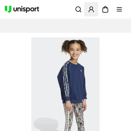
Åbner en Modal til at logge 