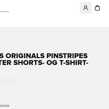
Åbner en Modal ti
S ORIGINALS PINSTRIPES
TER SHORTS- OG T-SHIRT-
FARVER