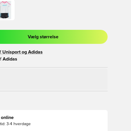
Vælg størrelse
l til at logge ind eller tilmelde dig som medlem
f
Unisport og
Adidas
f
Adidas
 online
id:
3-4 hverdage