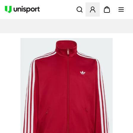
Åbner en Modal til at logge 