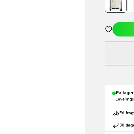
Åbner en Moda
På lager
Leveringst
Fri fra
30 dage