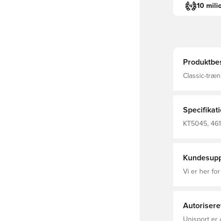
10 mili
Produktbes
Classic-træn
kollektionen
adidas-arven
moderne kant
at begrænse
Specifikat
lynlåsluknin
fornemmelse
KT5045, 461
understrege
afslappet ell
selvsikkert præg til byb
Hovedmateri
Kundesupp
Vi er her for
Autorisere
Unisport er 