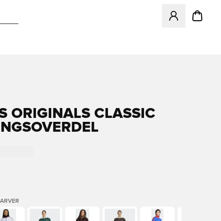
Åbner en Modal ti
S ORIGINALS CLASSIC
INGSOVERDEL
FARVER