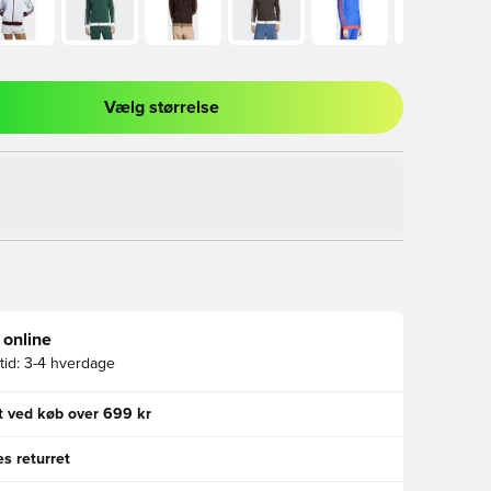
Vælg størrelse
l til at logge ind eller tilmelde dig som medlem
 online
id:
3-4 hverdage
gt ved køb over 699 kr
s returret