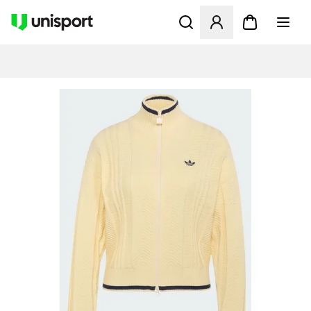
Åbner en Modal til at logge 