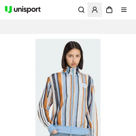
Åbner en Modal til at logge 