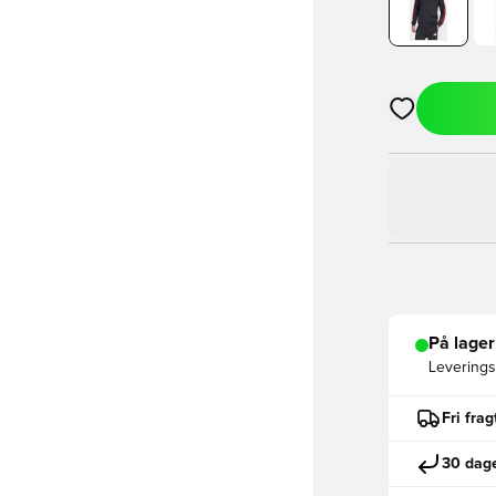
Åbner en Moda
På lager
Leveringst
Fri fra
30 dage