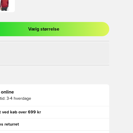
Vælg størrelse
l til at logge ind eller tilmelde dig som medlem
 online
id:
3-4 hverdage
gt ved køb over 699 kr
s returret