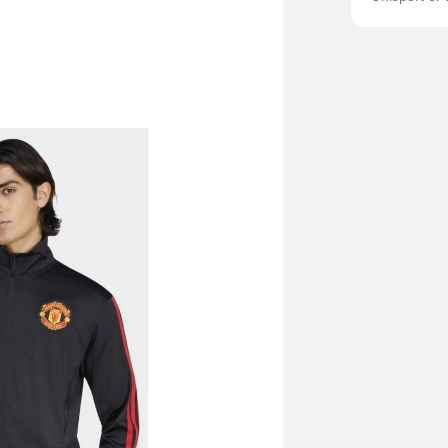
100% Polyes
længde Klu