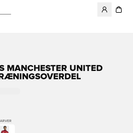
Åbner en Modal ti
S MANCHESTER UNITED
RÆNINGSOVERDEL
FARVER