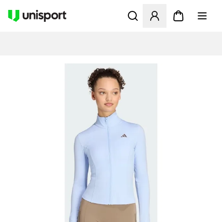
Åbner en Modal til at logge 