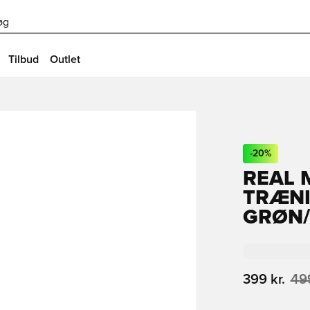
øg
Tilbud
Outlet
-
20
%
REAL 
TRÆNI
GRØN/
399 kr.
499