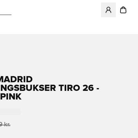
Åbner en Modal ti
MADRID
NGSBUKSER TIRO 26 -
PINK
 kr.