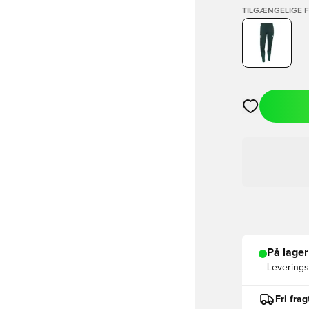
TILGÆNGELIGE 
Åbner en Moda
På lager
Leveringst
Fri fra