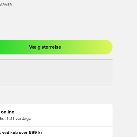
FARVER
Vælg størrelse
l til at logge ind eller tilmelde dig som medlem
 online
id:
1-3 hverdage
gt ved køb over 699 kr