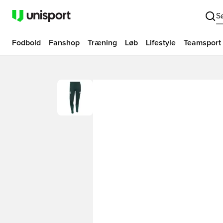
S
Fodbold
Fanshop
Træning
Løb
Lifestyle
Teamsport