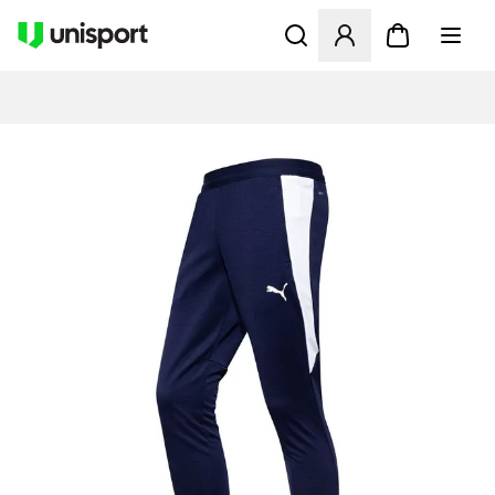
Åbner en Modal til at logge 