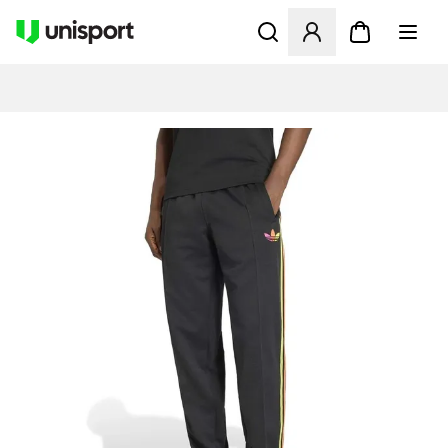
Åbner en Modal til at logge 