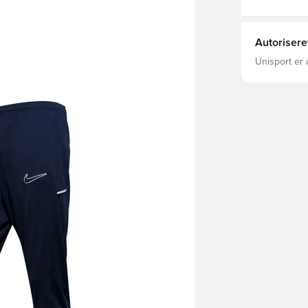
Autorisere
Unisport er 