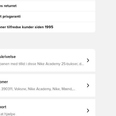
s returret
t prisgaranti
oner tilfredse kunder siden 1995
krivelse
anen med tillid i disse Nike Academy 25-bukser, der
il at løfte dit spil til det næste niveau Lynlåslommer
der giver mulighed for opbevaring af personlige
-FIT er et åndbart, hurtigtørrende letvægtsmateriale,
terer fugt væk fra kroppen og holder dig tør,
ioner
og fokuseret hele tiden Lynlås ved anklerne
af 100% polyester.
 390311, Voksne, Nike Academy, Nike, Mænd,
er, Lang, 100% Polyester, Blå
ort
 at hjælpe