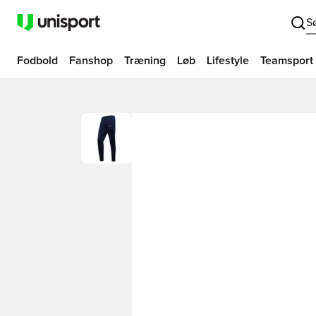
S
Fodbold
Fanshop
Træning
Løb
Lifestyle
Teamsport