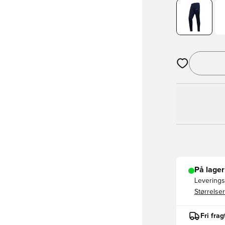
Åbner en Moda
På lager
Leveringst
Størrelser
Fri fra