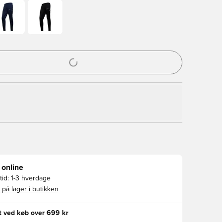
l til at logge ind eller tilmelde dig som medlem
 online
id:
1-3 hverdage
 på lager i butikken
gt ved køb over 699 kr