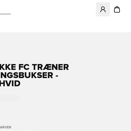
Åbner en Modal ti
KKE FC TRÆNER
NGSBUKSER -
HVID
FARVER