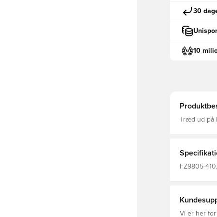
30 dage
Unispor
10 mili
Produktbes
Træd ud på b
er designet t
på siderne, 
ejendele Dri
der transpor
Specifikat
komfortabel 
Fremstillet 
FZ9805-410,
Træningsbuks
Kundesupp
Vi er her for