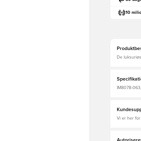
10 mili
Produktbes
De luksuriøs
håndværksmæs
bedre. Vores 
varme og har 
børstet finis
Specifikat
IM8078-063, 
Træningsbuk
Kundesupp
Vi er her for
Autorisere