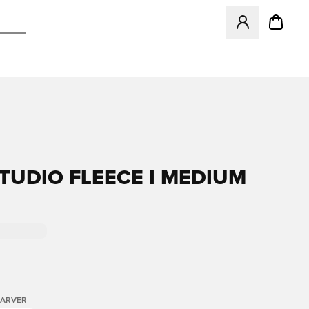
Åbner en Modal ti
STUDIO FLEECE I MEDIUM
FARVER