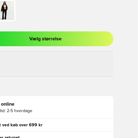
Vælg størrelse
l til at logge ind eller tilmelde dig som medlem
 online
id:
2-5 hverdage
gt ved køb over 699 kr
s returret