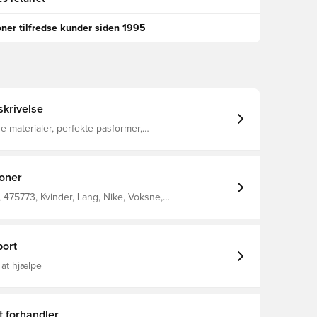
oner tilfredse kunder siden 1995
krivelse
e materialer, perfekte pasformer,
sige detaljer – Studio Fleece er chill-mode, gjort
halvkraftige fleece er perfekt til at give behagelig
et let struktureret fald, en glat forside og en blød,
h.
ioner
475773, Kvinder, Lang, Nike, Voksne,
ser, Grå
ort
 at hjælpe
t forhandler