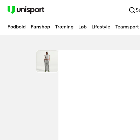
S
Fodbold
Fanshop
Træning
Løb
Lifestyle
Teamsport