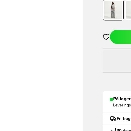
Åbner en Moda
På lager
Leveringst
Fri fra
30 dage