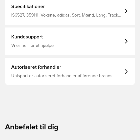
over dristige 3-Stripes for et look, der definerer en
fodbold-æra. På den anden side tilføjer et rødt
Specifikationer
djævelmærke noget Old Trafford-stil til banebundene, der
sikrer, at du skiller dig ud fra kampdagens publikum.
IS6527, 359111, Voksne, adidas, Sort, Mænd, Lang, Track
Normal pasform Træksnor i elastik i taljen 100% polyamid
pants
(genanvendt) Meshforing Sidelommer med lynlås
Manchester United-broderet emblem
Kundesupport
Vi er her for at hjælpe
Autoriseret forhandler
Unisport er autoriseret forhandler af førende brands
Anbefalet til dig