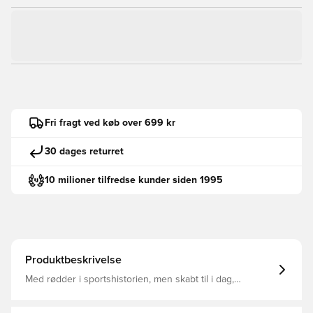
Fri fragt ved køb over 699 kr
30 dages returret
10 milioner tilfredse kunder siden 1995
Produktbeskrivelse
Med rødder i sportshistorien, men skabt til i dag,
genskaber disse Manchester United-træningsbukser et
arkiveret adidas-design. På det ene ben sidder en Trefoil