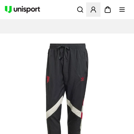
Åbner en Modal til at logge 