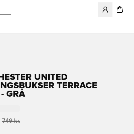
Åbner en Modal ti
ESTER UNITED
NGSBUKSER TERRACE
 - GRÅ
749 kr.