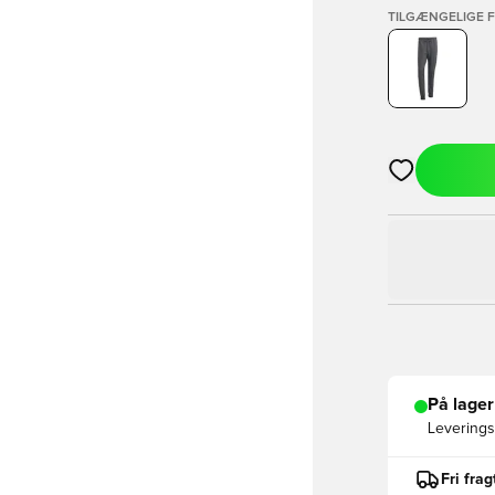
TILGÆNGELIGE 
Åbner en Moda
På lager
Leveringst
Fri fra