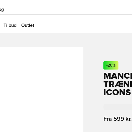
øg
Tilbud
Outlet
-
20
%
MANCH
TRÆNI
ICONS
Fra
599 kr.