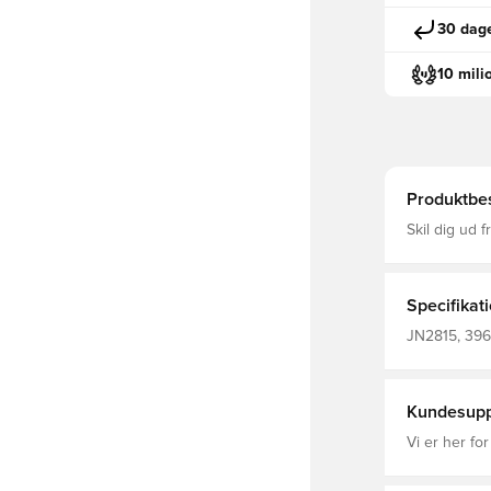
30 dage
10 mili
Produktbes
Skil dig ud 
80'ernes ter
slank pasfor
kærlighed ti
røde djævlem
Specifikat
af en mindeværdig fodbol
snøreluknin
JN2815, 396
6% Elastan 
Grå
94% Polyest
Ribopslag B
Kundesupp
Vi er her for