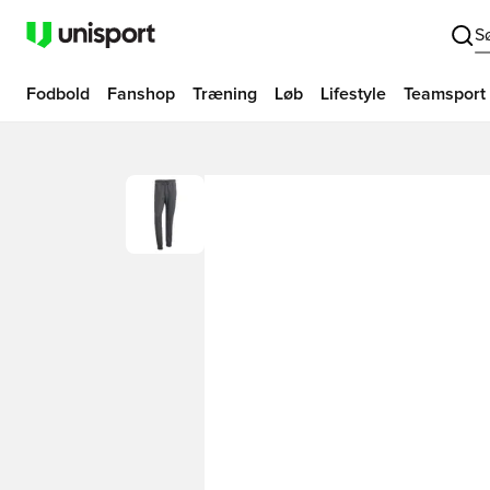
S
Fodbold
Fanshop
Træning
Løb
Lifestyle
Teamsport