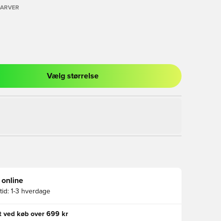
FARVER
Vælg størrelse
l til at logge ind eller tilmelde dig som medlem
 online
id:
1-3 hverdage
gt ved køb over 699 kr