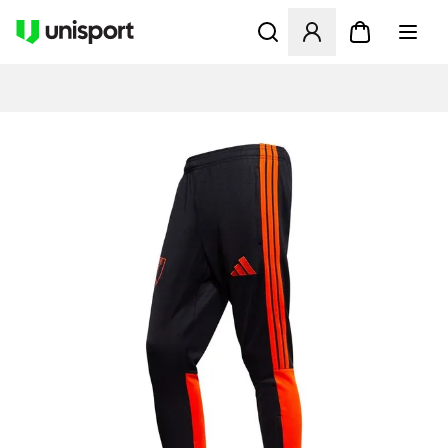
Åbner en Modal til at logge 