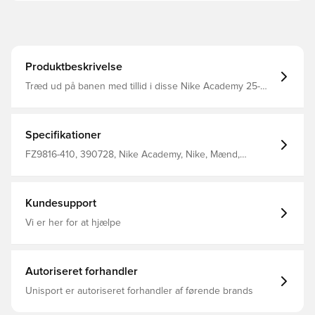
Produktbeskrivelse
Træd ud på banen med tillid i disse Nike Academy 25-
bukser, der er designet til at løfte dit spil til det næste
niveau Lynlåslommer på siderne, der giver mulighed for
opbevaring af personlige ejendele Dri-FIT er et åndbart,
hurtigtørrende letvægtsmateriale, der transporterer fugt
Specifikationer
væk fra kroppen og holder dig tør, komfortabel og
fokuseret hele tiden Lynlås ved anklerne Fremstillet af
FZ9816-410, 390728, Nike Academy, Nike, Mænd,
100% polyester.
Kvinder, Træningsbukser, Lang, 100% Polyester, Børn, Blå
Kundesupport
Vi er her for at hjælpe
Autoriseret forhandler
Unisport er autoriseret forhandler af førende brands