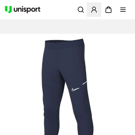
Åbner en Modal til at logge 