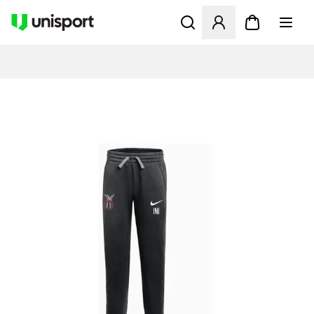
Åbner en Modal til at logge 