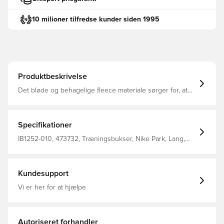
10 milioner tilfredse kunder siden 1995
Produktbeskrivelse
Det bløde og behagelige fleece materiale sørger for, at
holde dig veltilpas, varm og beskyttet i koldt vejr Med
lommer i siderne, hvilket giver mulighed for opbevaring
af personlige ejendele Elastisk talje med løbesnor, så du
nemt kan tilpasse bukserne i livet Regular fit Fremstillet i
Specifikationer
80% bomuld og 20% polyester.
IB1252-010, 473732, Træningsbukser, Nike Park, Lang,
Nike, Sort, 80% Cotton 20% Polyester, Mænd, Kvinder,
Børn, Uden sok
Kundesupport
Vi er her for at hjælpe
Autoriseret forhandler