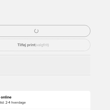
l til at logge ind eller tilmelde dig som medlem
Tilføj print
(valgfrit)
 online
id:
2-4 hverdage