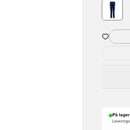
Åbner en Moda
På lager
Leveringst