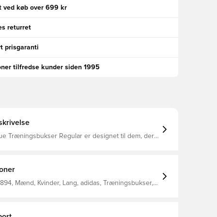
gt ved køb over 699 kr
s returret
t prisgaranti
oner tilfredse kunder siden 1995
krivelse
ue Træningsbukser Regular er designet til dem, der
er fodbold. Med fokus på ydeevne og stil tilbyder de
oderne look, der legemliggør hastighed og
orm 100% genanvendt polyester
ioner
894, Mænd, Kvinder, Lang, adidas, Træningsbukser,
 Blå, Børn, Uden sok
ort