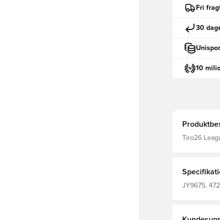
Fri fra
30 dage
Unispor
10 mili
Produktbes
Tiro26 Leag
lever og ånd
et slankt, m
bevægelse. Sidelommer med lynlås Benlynlås Træksnor Normal
pasf
Specifikat
JY9675, 472
adidas Tiro,
Kundesupp