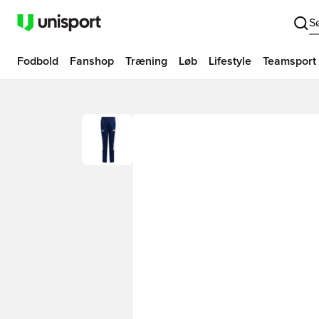
S
Fodbold
Fanshop
Træning
Løb
Lifestyle
Teamsport