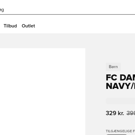
øg
Tilbud
Outlet
Børn
FC DA
NAVY/
329 kr.
399
TILGÆNGELIGE 