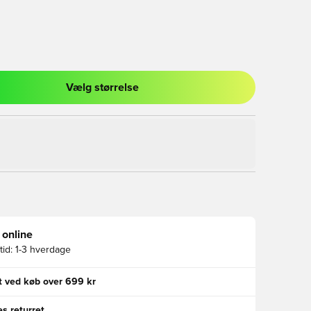
Vælg størrelse
l til at logge ind eller tilmelde dig som medlem
 online
id:
1-3 hverdage
gt ved køb over 699 kr
s returret