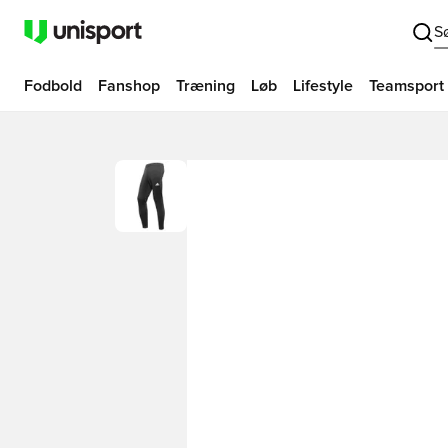
S
Fodbold
Fanshop
Træning
Løb
Lifestyle
Teamsport