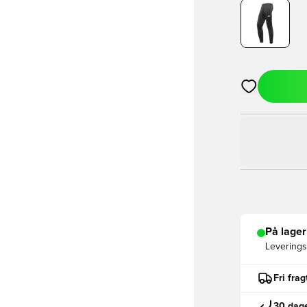
Åbner en Moda
På lager
Leveringst
Fri fra
30 dage