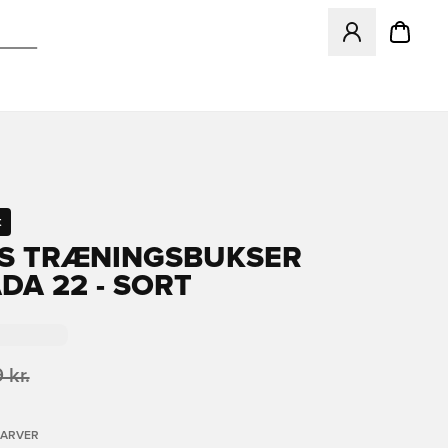
Åbner en Modal ti
t
S TRÆNINGSBUKSER
DA 22 - SORT
 kr.
FARVER