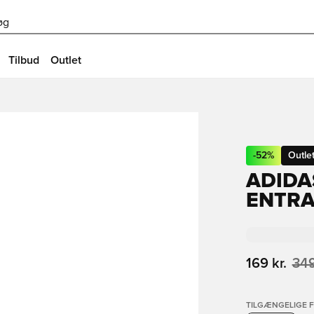
øg
Tilbud
Outlet
-
52
%
Outle
ADIDA
ENTRA
169 kr.
349
TILGÆNGELIGE 