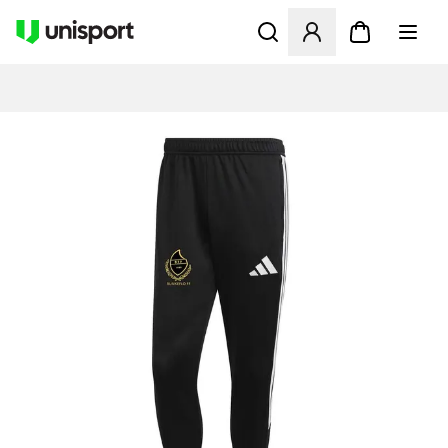
Åbner en Modal til at logge 