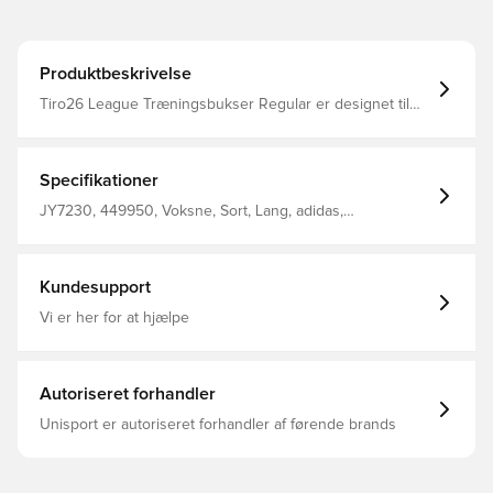
Produktbeskrivelse
Tiro26 League Træningsbukser Regular er designet til
dem, der lever og ånder fodbold. Med fokus på ydeevne
og stil tilbyder de et slankt, moderne look, der
legemliggør hastighed og bevægelse. Sidelommer med
lynlås Benlynlås Træksnor Normal pasform 100%
Specifikationer
genanvendt polyester
JY7230, 449950, Voksne, Sort, Lang, adidas,
Træningsbukser, adidas Tiro
Kundesupport
Vi er her for at hjælpe
Autoriseret forhandler
Unisport er autoriseret forhandler af førende brands