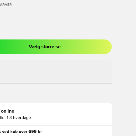
FARVER
Vælg størrelse
l til at logge ind eller tilmelde dig som medlem
 online
id:
1-3 hverdage
gt ved køb over 699 kr