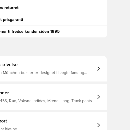
s returret
t prisgaranti
oner tilfredse kunder siden 1995
krivelse
n München-bukser er designet til ægte fans og
didas-legende Klassiske, men moderne, de
lødt pikéstof med en slank pasform for komfort
ksnor i elastik i taljen Frontlommer Baglomme
Slank pasform 52% bomuld 48% polyester
ioner
453, Rød, Voksne, adidas, Mænd, Lang, Track pants
ort
 at hjælpe