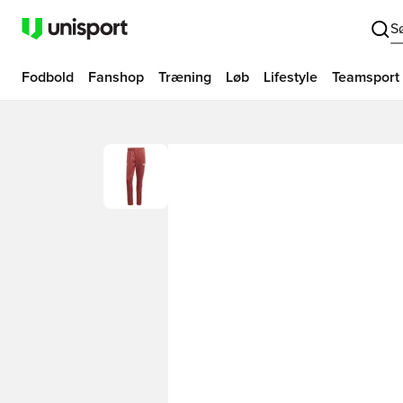
S
Fodbold
Fanshop
Træning
Løb
Lifestyle
Teamsport