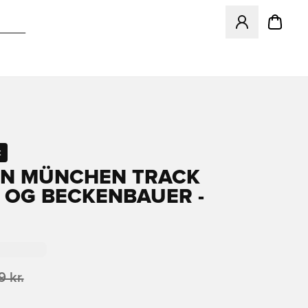
Åbner en Modal ti
t
N MÜNCHEN TRACK
 OG BECKENBAUER -
 kr.