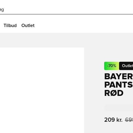
øg
Tilbud
Outlet
-
70
%
Outle
BAYER
PANTS
RØD
209 kr.
699