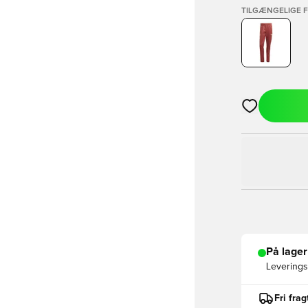
TILGÆNGELIGE 
Åbner en Moda
På lager
Leveringst
Fri fra