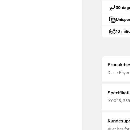
30 dage
Unispor
10 mili
Produktbes
Disse Bayer
hylder en a
kombinerer b
uden for banen Træ
Specifikat
IY0048, 359
Kundesupp
Vi er her for